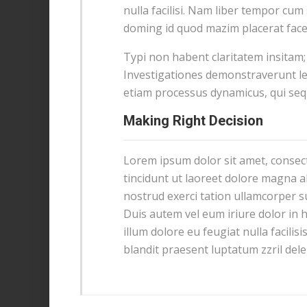
nulla facilisi. Nam liber tempor cum
doming id quod mazim placerat fac
Typi non habent claritatem insitam; e
Investigationes demonstraverunt lec
etiam processus dynamicus, qui se
Making Right Decision
Lorem ipsum dolor sit amet, consec
tincidunt ut laoreet dolore magna a
nostrud exerci tation ullamcorper s
Duis autem vel eum iriure dolor in h
illum dolore eu feugiat nulla facilis
blandit praesent luptatum zzril delen