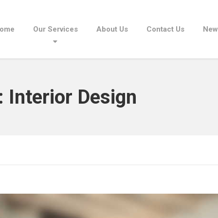
ome
Our Services
About Us
Contact Us
New
:
Interior Design