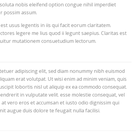
 soluta nobis eleifend option congue nihil imperdiet
er possim assum.
st usus legentis in iis qui facit eorum claritatem.
tores legere me lius quod ii legunt saepius. Claritas est
quitur mutationem consuetudium lectorum.
tetuer adipiscing elit, sed diam nonummy nibh euismod
liquam erat volutpat. Ut wisi enim ad minim veniam, quis
uscipit lobortis nisl ut aliquip ex ea commodo consequat.
endrerit in vulputate velit. esse molestie consequat, vel
is at vero eros et accumsan et iusto odio dignissim qui
it augue duis dolore te feugait nulla facilisi.