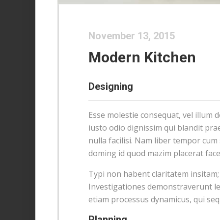
November 13, 2015
Modern Kitchen
Designing
Esse molestie consequat, vel illum d
iusto odio dignissim qui blandit pra
nulla facilisi. Nam liber tempor cum
doming id quod mazim placerat fac
Typi non habent claritatem insitam; e
Investigationes demonstraverunt lec
etiam processus dynamicus, qui se
Planning