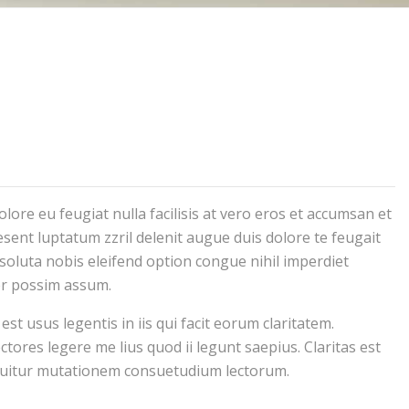
olore eu feugiat nulla facilisis at vero eros et accumsan et
esent luptatum zzril delenit augue duis dolore te feugait
 soluta nobis eleifend option congue nihil imperdiet
er possim assum.
st usus legentis in iis qui facit eorum claritatem.
tores legere me lius quod ii legunt saepius. Claritas est
quitur mutationem consuetudium lectorum.