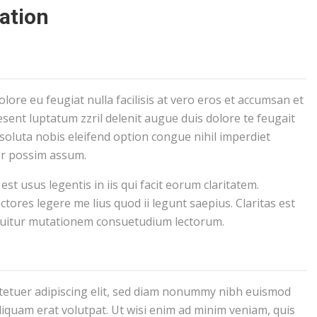
ation
olore eu feugiat nulla facilisis at vero eros et accumsan et
esent luptatum zzril delenit augue duis dolore te feugait
 soluta nobis eleifend option congue nihil imperdiet
er possim assum.
st usus legentis in iis qui facit eorum claritatem.
tores legere me lius quod ii legunt saepius. Claritas est
quitur mutationem consuetudium lectorum.
tetuer adipiscing elit, sed diam nonummy nibh euismod
liquam erat volutpat. Ut wisi enim ad minim veniam, quis