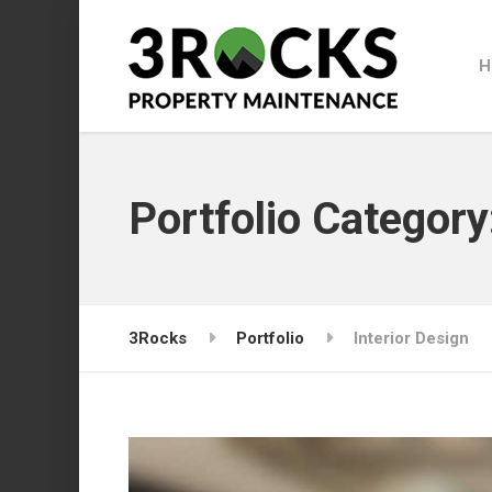
H
Portfolio Category
3Rocks
Portfolio
Interior Design